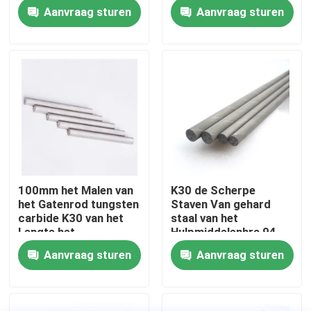
Spiraalvormige
Carbide
Aanvraag sturen
Aanvraag sturen
Koelmiddel
Samengestelde
Staven
Fabrieksreis
Kwaliteitscontrole
Contacteer ons
Nieuws
100mm het Malen van
K30 de Scherpe
het Gatenrod tungsten
Staven Van gehard
Verzoek om een Citaat
carbide K30 van het
staal van het
Lengte het
Hulpmiddelenhra 94
Spiraalvormige
Carbide met
Aanvraag sturen
Aanvraag sturen
de staaf van het wolframcarbide
Koelmiddel Uitboren
Spiraalvormige
Koelmiddelengaten
Carbidestaven met Afkanting