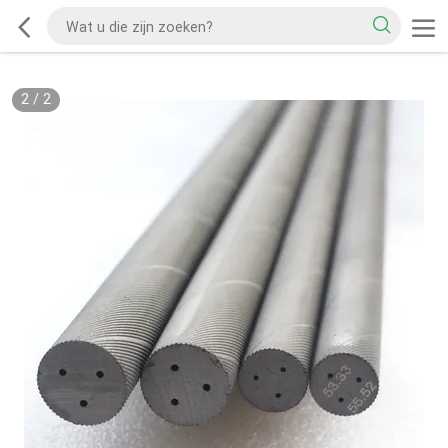
2
/
2