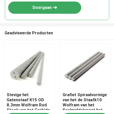
Doorgaan
Geadviseerde Producten
Huis
Stevige het
Grafiet Spiraalvormige
Producten
Gatenstaaf K15 OD
van het de Staafk10
8.3mm Wolfram Rod
Wolfram van het
Stock van het Carbide
Koelmiddelengat het
Ongeveer ons