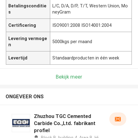
Betalingsconditie
L/C, D/A, D/P, T/T, Western Union, Mo
s
neyGram
Certificering
ISO9001:2008 ISO14001:2004
Levering vermoge
5000kgs per maand
n
Levertijd
Standaardproducten in één week
Bekijk meer
ONGEVEER ONS
Zhuzhou TGC Cemented
Carbide Co.,Ltd. fabrikant
profiel
Block B, building 4, Area B, Hi