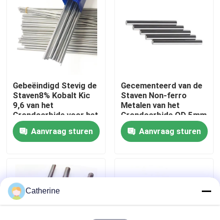
Fabrieksreis
Kwaliteitscontrole
Gebeëindigd Stevig de
Gecementeerd van de
Contacteer ons
Staven8% Kobalt Kic
Staven Non-ferro
9,6 van het
Metalen van het
Grondcarbide voor het
Grondcarbide OD 5mm
Nieuws
Maken van PCB-Boren
9% Kobalt
Aanvraag sturen
Aanvraag sturen
Verzoek om een Citaat
de staaf van het wolframcarbide
Catherine
Carbidestaven met Afkanting