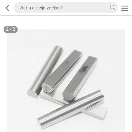
2
/
2