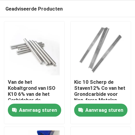
Geadviseerde Producten
Van de het
Kic 10 Scherp de
Kobaltgrond van ISO
Staven12% Co van het
K10 6% van de het
Grondcarbide voor
Huis
Carbidebar de
Non-ferro Metalen
Voorraad Hoge Kic 9
Aanvraag sturen
Aanvraag sturen
voor Non-ferro
Producten
Metalen
Ongeveer ons