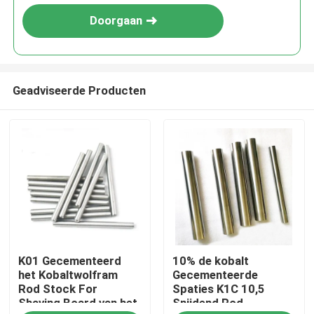
Doorgaan
Geadviseerde Producten
Huis
K01 Gecementeerd
10% de kobalt
Producten
het Kobaltwolfram
Gecementeerde
Rod Stock For
Spaties K1C 10,5
Shaving Board van het
Snijdend Rod
Ongeveer ons