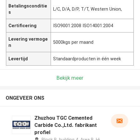
Betalingsconditie
L/C, D/A, D/P, T/T, Western Union,
s
Certificering
ISO9001:2008 ISO14001:2004
Levering vermoge
5000kgs per maand
n
Levertijd
Standaardproducten in één week
Bekijk meer
ONGEVEER ONS
Zhuzhou TGC Cemented
Carbide Co.,Ltd. fabrikant
profiel
Block B, building 4, Area B, Hi