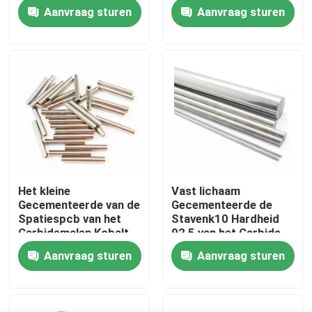
Carbide Scherp
Aluminum Alloy van het
Aanvraag sturen
Aanvraag sturen
Hulpmiddel 3%
Carbidemalen
Fabrieksreis
Kwaliteitscontrole
Contacteer ons
Nieuws
Het kleine
Vast lichaam
Gecementeerde van de
Gecementeerde de
Verzoek om een Citaat
Spatiespcb van het
Stavenk10 Hardheid
Carbidemalen Kobalt
92,5 van het Carbide
van de Boorbeetjes 8%
Scherpe Hulpmiddel
Aanvraag sturen
Aanvraag sturen
de staaf van het wolframcarbide
voor Grey Iron Metal
Carbidestaven met Afkanting