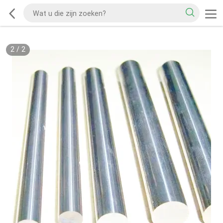
2
/
2