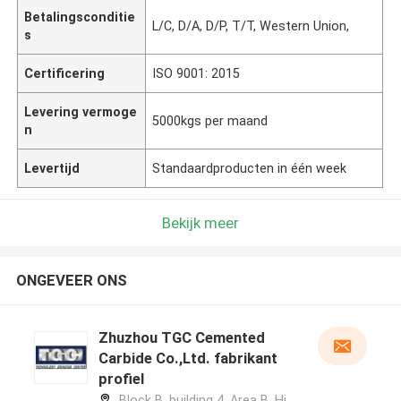
Betalingsconditie
L/C, D/A, D/P, T/T, Western Union,
s
Certificering
ISO 9001: 2015
Levering vermoge
5000kgs per maand
n
Levertijd
Standaardproducten in één week
Bekijk meer
ONGEVEER ONS
Zhuzhou TGC Cemented
Carbide Co.,Ltd. fabrikant
profiel
Block B, building 4, Area B, Hi