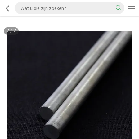
2
/
2