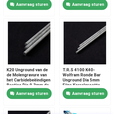
Scherpe Hulpmiddelen
Houten Werken
Aanvraag sturen
Aanvraag sturen
Fabrieksreis
Kwaliteitscontrole
Contacteer ons
Nieuws
K20 Unground van de
T.R.S 4100 K40-
de Molengravure van
Wolfram Ronde Bar
Verzoek om een Citaat
het Carbidebeëindigen
Unground Dia 5mm
Beetjes Dia 9.3mm de
Fijne Korrelgrootte
Staaf van het
Aanvraag sturen
Aanvraag sturen
de staaf van het wolframcarbide
Wolframstaal
Carbidestaven met Afkanting