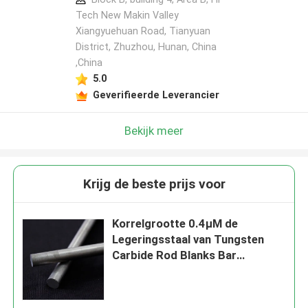
Tech New Makin Valley
Xiangyuehuan Road, Tianyuan
District, Zhuzhou, Hunan, China
,China
5.0
Geverifieerde Leverancier
Bekijk meer
Krijg de beste prijs voor
Korrelgrootte 0.4μM de
Legeringsstaal van Tungsten
Carbide Rod Blanks Bar
Unground For