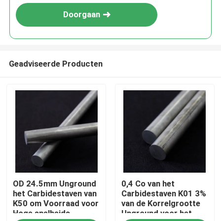
Doorgaan
Geadviseerde Producten
Huis
OD 24.5mm Unground
0,4 Co van het
Producten
het Carbidestaven van
Carbidestaven K01 3%
K50 om Voorraad voor
van de Korrelgrootte
Hoge snelheids
Unground voor het
Ongeveer ons