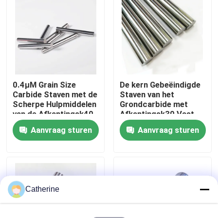
Fabrieksreis
Kwaliteitscontrole
0.4μM Grain Size
De kern Gebeëindigde
Contacteer ons
Carbide Staven met de
Staven van het
Scherpe Hulpmiddelen
Grondcarbide met
van de Afkantingsk40
Afkantingsk30 Vast
Nieuws
Hoge snelheid
lichaam voor
Aanvraag sturen
Aanvraag sturen
Slijtagedelen
Verzoek om een Citaat
de staaf van het wolframcarbide
Catherine
Carbidestaven met Afkanting