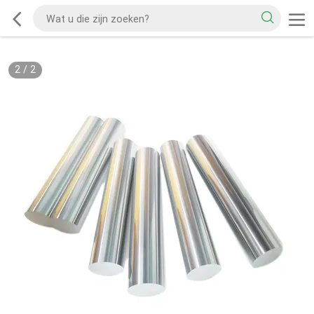
2
/
2