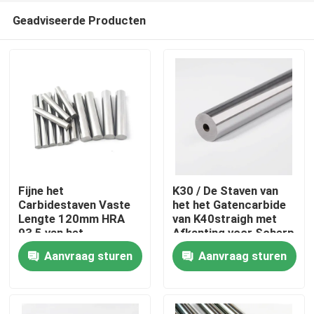
Geadviseerde Producten
Fijne het
K30 / De Staven van
Carbidestaven Vaste
het het Gatencarbide
Lengte 120mm HRA
van K40straigh met
Huis
93,5 van het
Afkanting voor Scherp
grondwolfram K10
Staal
Aanvraag sturen
Aanvraag sturen
ultra
Producten
Ongeveer ons