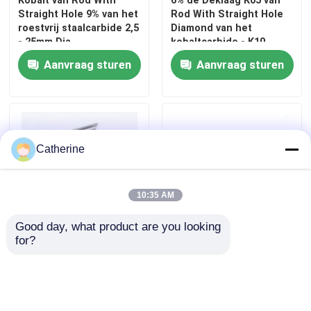
Kobalt van Rod With
6% de Deklaag K05 van
Straight Hole 9% van het
Rod With Straight Hole
roestvrij staalcarbide 2,5
Diamond van het
- 25mm Dia
kobaltcarbide - K10
Aanvraag sturen
Aanvraag sturen
Catherine
10:35 AM
Good day, what product are you looking 
for?
Ultrafine Spaties Boor
Nano het Carbidestaven
45 - 55 van HRC van de
van de Korrelgrootte
Carbideboor voor
met Stevige het
Scherp Staal
Carbidebar van het
Afkantings9% Kobalt K40
Aanvraag sturen
Aanvraag sturen